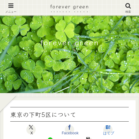
forever green
メニュー
検索
forever green
東京の下町5区について
X
Facebook
はてブ