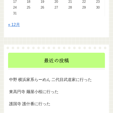
17
18
19
20
21
22
23
24
25
26
27
28
29
30
31
« 12月
最近の投稿
中野 横浜家系らーめん 二代目武道家に行った
東高円寺 麺屋小桜に行った
護国寺 護什番に行った