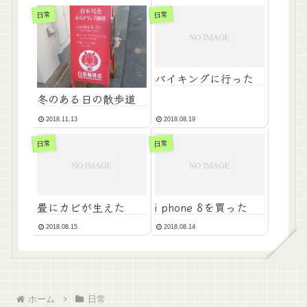
日常
日常
バイキングに行った
冬のある日の散歩道
2018.11.13
2018.08.19
日常
日常
畳にカビが生えた
i phone 8を買った
2018.08.15
2018.08.14
ホーム
日常