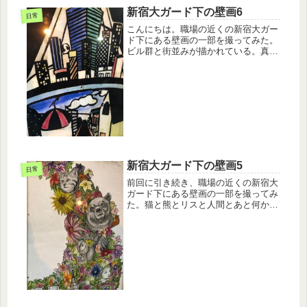
新宿大ガード下の壁画6
日常
こんにちは。職場の近くの新宿大ガー
ド下にある壁画の一部を撮ってみた。
ビル群と街並みが描かれている。真ん
中の青い部分は川かな？作者に聞いて
みないとわからんか。
新宿大ガード下の壁画5
日常
前回に引き続き、職場の近くの新宿大
ガード下にある壁画の一部を撮ってみ
た。猫と熊とリスと人間とあと何か。
色とりどりの花で繋がれているね。カ
ラフルでいい。