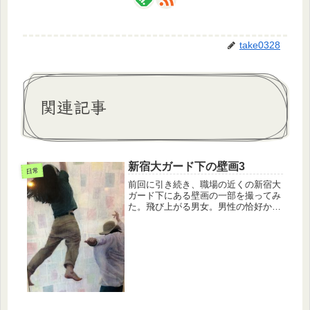
take0328
関連記事
新宿大ガード下の壁画3
日常
前回に引き続き、職場の近くの新宿大
ガード下にある壁画の一部を撮ってみ
た。飛び上がる男女。男性の恰好から
なんとなくヒップホップ系の音楽に合
わせて踊っている、そんな気がする。