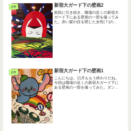
新宿大ガード下の壁画2
日常
前回に引き続き、職場の近くの新宿大
ガード下にある壁画の一部を撮ってみ
た。赤い髪の目を閉じた女性(？)の頭
とピラミッドの絵。ピラミッドパワー
か？
新宿大ガード下の壁画1
日常
こんにちは。11月ももう終わりだね。
今回は職場の近くの新宿大ガード下に
ある壁画の一部を撮ってみた。ダン
ボ？のような不思議生物が飛んでる
ね。緑あふれるビル群。面白い絵だ。