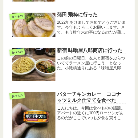
きました。高円寺の『味噌一』という
お店。この店はいつも高円寺図書館に
行く途中で見かけて入ろうかどうしよ
蒲田 飛粋に行った
うか悩むのだ。この店との付き合...
食べもの
2022年あけましておめでとうございま
す。今年もよろしくお願いします。さ
て、もう昨年末の事になるのだが蒲田
にある「飛粋」というラーメン屋に行
った。家系のラーメン屋で看板はこん
な感じ。夜だったから写真が少し暗
新宿 味噌屋八郎商店に行った
い。チャーシューメンばら1000円...
食べもの
この前の日曜日、友人と新宿をぶらつ
いててラーメン屋に行こう、となっ
た。小滝橋通りにある「味噌屋八郎商
店」に行く。立地がなんとラーメン二
郎の隣にある。二郎と真っ向勝負とは
強気ですね。この辺りは焼肉屋やラー
メン屋がひしめいていていわゆる”激
戦区...
バターチキンカレー ココナ
食べもの
ッツミルク仕立てを食べた
こんにちは。今回は食べものの話題。
アパートの近くに100円ローソンがあ
るのだがここでいつも夕食を買うこと
が多い。今回、買ってみたのが「バタ
ーチキンカレー ココナッツミルク仕
立て」というもの。缶に入ったカレー
だ。”風味豊かなスパイスの香り”と...