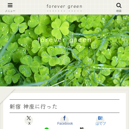
forever green
メニュー
検索
forever green
新宿 神座に行った
X
Facebook
はてブ