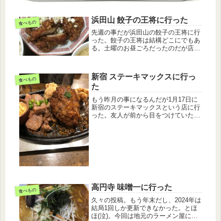
浜田山 餃子の王将に行った
食べもの
先週の事だが浜田山の餃子の王将に行
った。餃子の王将は結構どこにでもあ
る。土曜のお昼ごろだったのだが店は
まぁまぁ混んでいた。平日行くとガラ
ガラなんだけど。大判油淋鶏定食(800
円)をたのむ。カラッと揚がっていて
新宿 ステーキマックスに行っ
おいしい。味はやや甘めの味付け油...
食べもの
た
もう昨月の事になるんだが1月17日に
新宿のステーキマックスという店に行
った。友人が前から目をつけていた
店。何かガッツリ系の肉料理が食べた
いという話をしてて新宿三丁目のふら
んす亭跡に出来たこの店を選んだ。ハ
ワイ発のステーキハウスで急拡大中ら
し...
高円寺 味噌一に行った
食べもの
久々の投稿。もう年末だし、2024年は
結局1回しか更新できなかった。とほ
ほ(泣)。今回は地元のラーメン屋に行