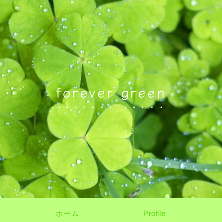
forever green
ホーム
Profile