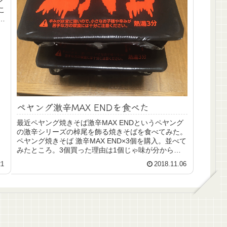
ン
こ
ろ
ペヤング激辛MAX ENDを食べた
最近ペヤング焼きそば激辛MAX ENDというペヤング
の激辛シリーズの棹尾を飾る焼きそばを食べてみた。
ペヤング焼きそば 激辛MAX END×3個を購入。並べて
みたところ。3個買った理由は1個じゃ味が分からな
いかもしれないと思ったためだが…はた...
21
2018.11.06