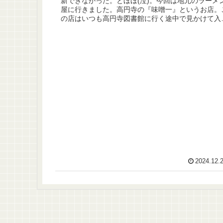
新できなかった。とほほ(泣)。今回は地元のラーメ
屋に行きました。高円寺の『味噌一』というお店。
の店はいつも高円寺図書館に行く途中で見かけて入
うかどうしようか悩むのだ。この店との付き合...
2024.12.