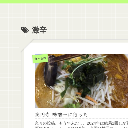
激辛
食べもの
高円寺 味噌一に行った
久々の投稿。もう年末だし、2024年は結局1回しか