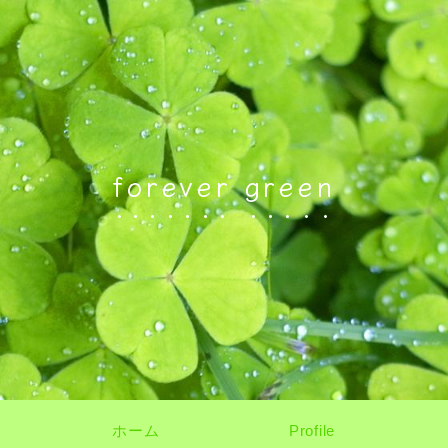
forever green
ホーム
Profile