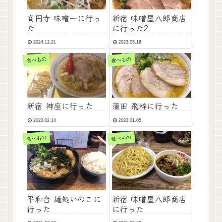
高円寺 味噌一に行っ
新宿 味噌屋八郎商店
た
に行った2
2024.12.21
2023.05.16
食べもの
食べもの
新宿 神座に行った
蒲田 飛粋に行った
2023.02.14
2022.01.05
食べもの
食べもの
平和台 麺処いのこに
新宿 味噌屋八郎商店
行った
に行った