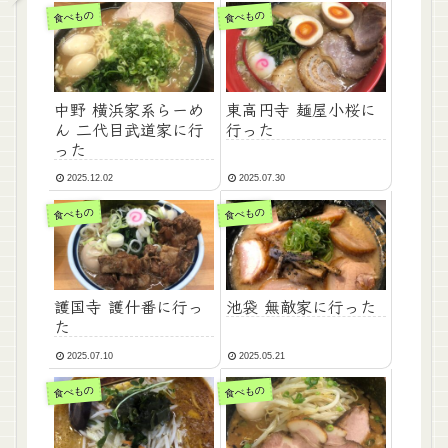
食べもの
食べもの
中野 横浜家系らーめ
東高円寺 麺屋小桜に
ん 二代目武道家に行
行った
った
2025.12.02
2025.07.30
食べもの
食べもの
護国寺 護什番に行っ
池袋 無敵家に行った
た
2025.07.10
2025.05.21
食べもの
食べもの