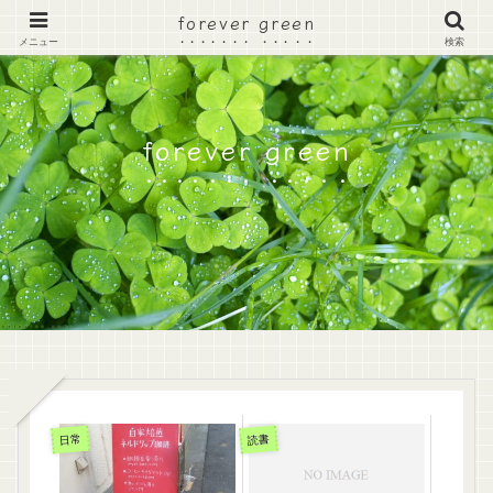
forever green
メニュー
検索
forever green
日常
読書