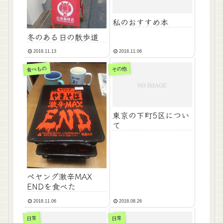
私のおすすめ本
冬のある日の散歩道
2018.11.13
2018.11.06
食べもの
その他
東京の下町5区につい
て
ペヤング激辛MAX
ENDを食べた
2018.11.06
2018.08.26
日常
日常