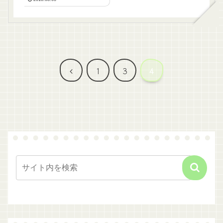
前
1
3
4
へ