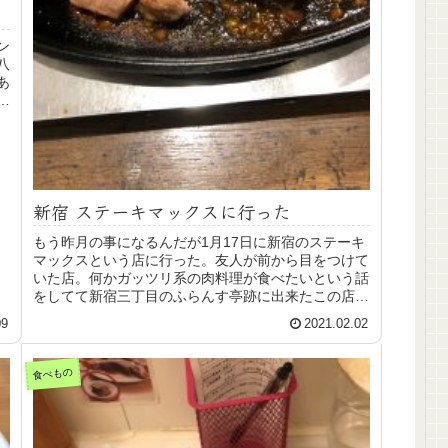
ン
八
あ
焼
新宿 ステーキマックスに行った
もう昨月の事になるんだが1月17日に新宿のステーキ
マックスという店に行った。友人が前から目をつけて
いた店。何かガッツリ系の肉料理が食べたいという話
をしてて新宿三丁目のふらんす亭跡に出来たこの店を
選んだ。ハワイ発のステーキハウスで急拡大中らし...
09
2021.02.02
食べもの