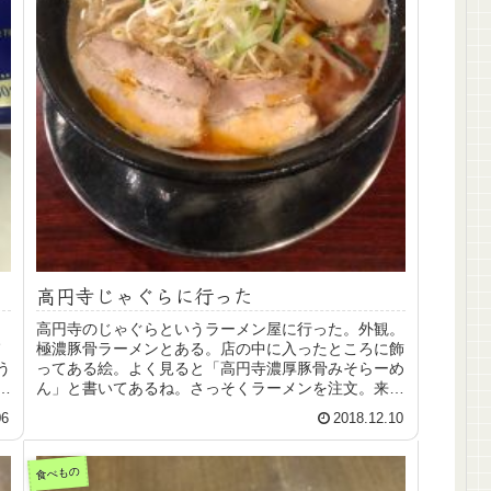
高円寺じゃぐらに行った
高円寺のじゃぐらというラーメン屋に行った。外観。
極濃豚骨ラーメンとある。店の中に入ったところに飾
う
ってある絵。よく見ると「高円寺濃厚豚骨みそらーめ
グ
ん」と書いてあるね。さっそくラーメンを注文。来ま
した。味噌とんこつ。ごはんが無料でついてくるの
06
2018.12.10
も...
食べもの