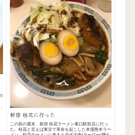
の
び
新宿 桂花に行った
この前の週末、新宿 桂花ラーメン東口駅前店に行っ
た。桂花と言えば東京で革命を起こした本場熊本ラー
メン。桂花ラーメンに来ると必ず太肉(ターロー)麺を