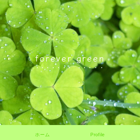
forever green
ホーム
Profile