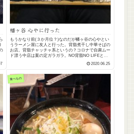
幡ヶ谷 心やに行った
ら
もうかなり前(３か月位？)なのだが幡ヶ谷の心やとい
り
うラーメン屋に友人と行った。背脂煮干し中華そばの
の
お店。背脂チャッチャ系というの？コロナで自粛ムー
、
ド漂う中店は案の定ガラガラ。NO背脂NO LIFEとい
.
う店のキャッチコピーにたがわずものすごい...
07
2020.06.25
食べもの