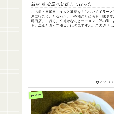
新宿 味噌屋八郎商店に行った
この前の日曜日、友人と新宿をぶらついててラーメ
屋に行こう、となった。小滝橋通りにある「味噌屋
郎商店」に行く。立地がなんとラーメン二郎の隣に
る。二郎と真っ向勝負とは強気ですね。この辺りは
肉屋やラーメン屋がひしめいていていわゆる”激戦
区...
2021.03.
食べもの